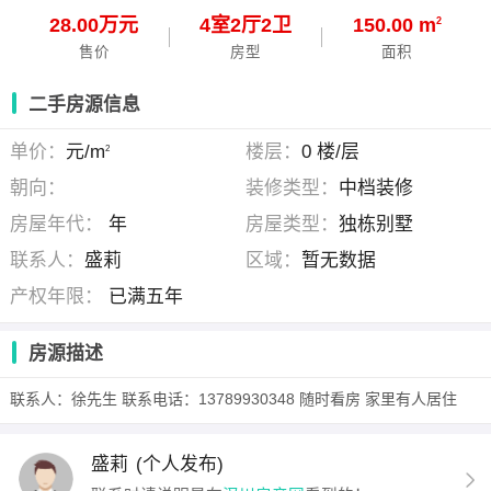
28.00万元
4
室
2
厅
2
卫
150.00 m
2
售价
房型
面积
二手房源信息
单价：
元/m
楼层：
0 楼/层
2
朝向：
装修类型：
中档装修
房屋年代：
年
房屋类型：
独栋别墅
联系人：
盛莉
区域：
暂无数据
产权年限：
已满五年
房源描述
联系人：徐先生 联系电话：13789930348 随时看房 家里有人居住
盛莉
(个人发布)