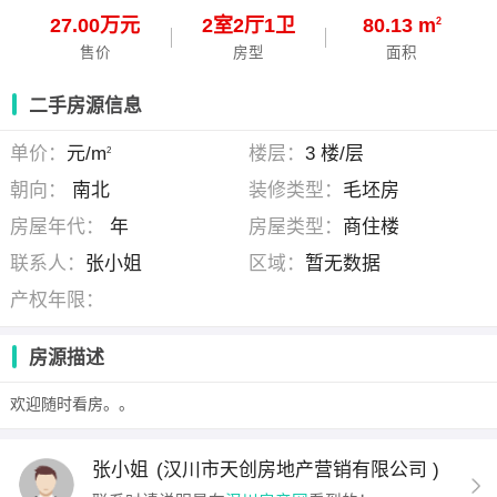
27.00万元
2
室
2
厅
1
卫
80.13 m
2
售价
房型
面积
二手房源信息
单价：
元/m
楼层：
3 楼/层
2
朝向：
南北
装修类型：
毛坯房
房屋年代：
年
房屋类型：
商住楼
联系人：
张小姐
区域：
暂无数据
产权年限：
房源描述
欢迎随时看房。。
张小姐
(汉川市天创房地产营销有限公司 )