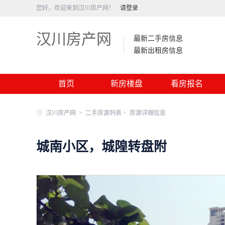
您好，欢迎来到汉川房产网！
请登录
汉川房产网
最新二手房信息
最新出租房信息
首页
新房楼盘
看房报名
汉川房产网
>
二手房源列表 >
房源详细信息
城南小区，城隍转盘附