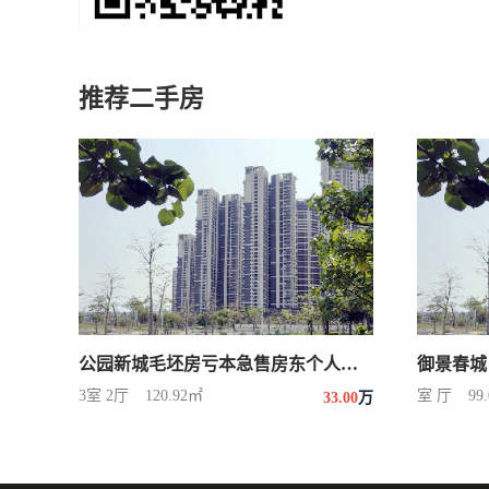
推荐二手房
公园新城毛坯房亏本急售房东个人发布省中介费
御景春城
3室 2厅
120.92㎡
室 厅
99
33.00
万