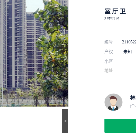
室 厅 卫
3 楼/共层
编号
211052
产权
未知
小区
地址
林
(个
>