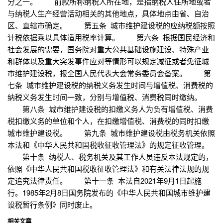
分之一。 前款所称纳税人所在地，是指纳税人住所地或者
与纳税人生产经营活动相关的其他地点，具体地点由省、自治
区、直辖市确定。 第五条 城市维护建设税的应纳税额按照
计税依据乘以具体适用税率计算。 第六条 根据国民经济和
社会发展的需要，国务院对重大公共基础设施建设、特殊产业
和群体以及重大突发事件应对等情形可以规定减征或者免征城
市维护建设税，报全国人民代表大会常务委员会备案。 第
七条 城市维护建设税的纳税义务发生时间与增值税、消费税的
纳税义务发生时间一致，分别与增值税、消费税同时缴纳。
第八条 城市维护建设税的扣缴义务人为负有增值税、消费
税扣缴义务的单位和个人，在扣缴增值税、消费税的同时扣缴
城市维护建设税。 第九条 城市维护建设税由税务机关依照
本法和《中华人民共和国税收征收管理法》的规定征收管理。
第十条 纳税人、税务机关及其工作人员违反本法规定的，
依照《中华人民共和国税收征收管理法》和有关法律法规的规
定追究法律责任。 第十一条 本法自2021年9月1日起施
行。1985年2月8日国务院发布的《中华人民共和国城市维护建
设税暂行条例》同时废止。
相关文章